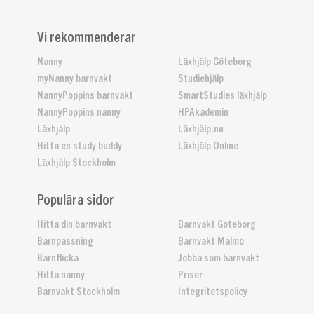
Vi rekommenderar
Nanny
Läxhjälp Göteborg
myNanny barnvakt
Studiehjälp
NannyPoppins barnvakt
SmartStudies läxhjälp
NannyPoppins nanny
HPAkademin
Läxhjälp
Läxhjälp.nu
Hitta en study buddy
Läxhjälp Online
Läxhjälp Stockholm
Populära sidor
Hitta din barnvakt
Barnvakt Göteborg
Barnpassning
Barnvakt Malmö
Barnflicka
Jobba som barnvakt
Hitta nanny
Priser
Barnvakt Stockholm
Integritetspolicy