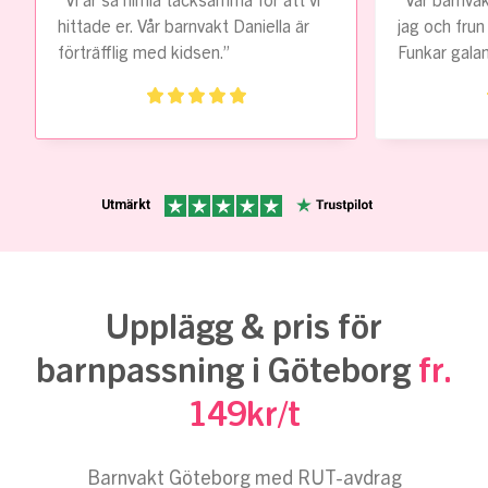
”Vi är så himla tacksamma för att vi
”Vår barnva
hittade er. Vår barnvakt Daniella är
jag och frun
förträfflig med kidsen.”
Funkar galan
Utmärkt
Upplägg & pris för
barnpassning i Göteborg
fr.
149kr/t
Barnvakt Göteborg med RUT-avdrag