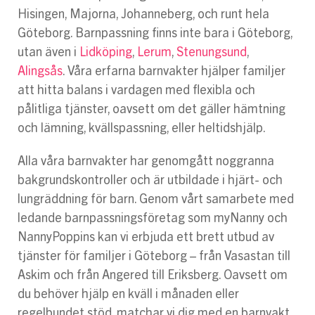
Hisingen, Majorna, Johanneberg, och runt hela
Göteborg. Barnpassning finns inte bara i Göteborg,
utan även i
Lidköping
,
Lerum
,
Stenungsund
,
Alingsås
. Våra erfarna barnvakter hjälper familjer
att hitta balans i vardagen med flexibla och
pålitliga tjänster, oavsett om det gäller hämtning
och lämning, kvällspassning, eller heltidshjälp.
Alla våra barnvakter har genomgått noggranna
bakgrundskontroller och är utbildade i hjärt- och
lungräddning för barn. Genom vårt samarbete med
ledande barnpassningsföretag som myNanny och
NannyPoppins kan vi erbjuda ett brett utbud av
tjänster för familjer i Göteborg – från Vasastan till
Askim och från Angered till Eriksberg. Oavsett om
du behöver hjälp en kväll i månaden eller
regelbundet stöd, matchar vi dig med en barnvakt