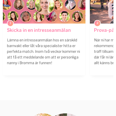
1
2
Skicka in en intresseanmälan
Prova-på-
Lämna en intresseanmälan hos en särskild
När ni har m
barnvakt eller låt våra specialister hitta er
rekommendera
perfekta match. Inom två veckor kommer ni
träff tillsam
att få ett meddelande om att er personliga
där får ni lär
nanny i Bromma är funnen!
allt känns br