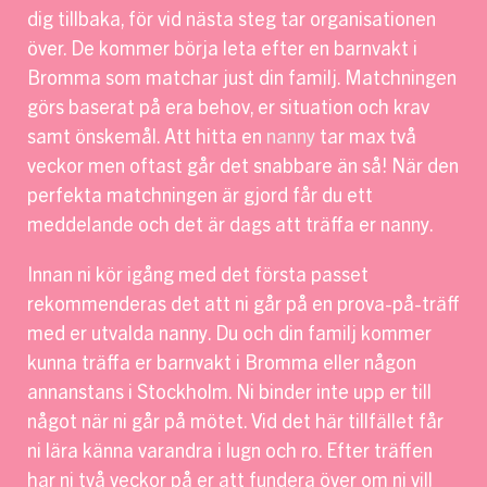
dig tillbaka, för vid nästa steg tar organisationen
över. De kommer börja leta efter en barnvakt i
Bromma som matchar just din familj. Matchningen
görs baserat på era behov, er situation och krav
samt önskemål. Att hitta en
nanny
tar max två
veckor men oftast går det snabbare än så! När den
perfekta matchningen är gjord får du ett
meddelande och det är dags att träffa er nanny.
Innan ni kör igång med det första passet
rekommenderas det att ni går på en prova-på-träff
med er utvalda nanny. Du och din familj kommer
kunna träffa er barnvakt i Bromma eller någon
annanstans i Stockholm. Ni binder inte upp er till
något när ni går på mötet. Vid det här tillfället får
ni lära känna varandra i lugn och ro. Efter träffen
har ni två veckor på er att fundera över om ni vill