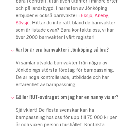
bara i centralt, utan även utanför i mindre orter
och på landsbygd. I närheten av Jönköping
erbjuder vi också barnvakter i
Eksjö
,
Aneby
,
Sävsjö
. Hittar du inte rätt bland de barnvakter
som är listade ovan? Bara kontakta oss, vi har
över 2000 barnvakter i vårt register!
Varför är era barnvakter i Jönköping så bra?
Vi samlar utvalda barnvakter från några av
Jönköpings största företag för barnpassning.
De är noga kontrollerade, utbildade och har
erfarenhet av barnpassning.
Gäller RUT-avdraget om jag har en nanny via er?
Självklart! De flesta svenskar kan ha
barnpassning hos oss för upp till 75 000 kr per
år och vuxen person i hushållet. Kontakta