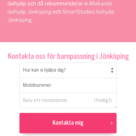
läxhjälp och då rekommenderar vi
Allakando
läxhjälp Jönköping
och
SmartStudies läxhjälp
Jönköping
.
Kontakta oss för barnpassning i Jönköping
Hur kan vi hjälpa dig?
Mobilnummer
Skriv ett meddelande
Kontakta mig