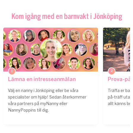
Kom igång med en barnvakt i Jönköping
1
2
Lämna en intresseanmälan
Prova-på-
Välj en nanny i Jönköping eller be våra
Träffa er bar
specialister om hjälp! Sedan återkommer
på-träff uta
våra partners på myNanny eller
allt känns br
NannyPoppins till dig.