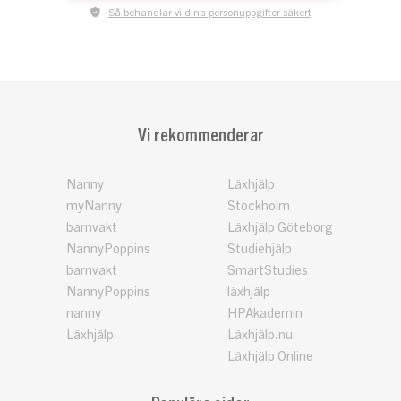
Så behandlar vi dina personuppgifter säkert
Vi rekommenderar
Nanny
Läxhjälp
myNanny
Stockholm
barnvakt
Läxhjälp Göteborg
NannyPoppins
Studiehjälp
barnvakt
SmartStudies
NannyPoppins
läxhjälp
nanny
HPAkademin
Läxhjälp
Läxhjälp.nu
Läxhjälp Online