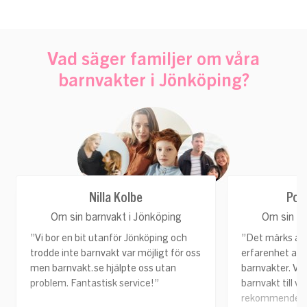
Vad säger familjer om våra
barnvakter i Jönköping?
Nilla Kolbe
Pon
Om sin barnvakt i Jönköping
Om sin ba
”Vi bor en bit utanför Jönköping och
”Det märks att
trodde inte barnvakt var möjligt för oss
erfarenhet av a
men barnvakt.se hjälpte oss utan
barnvakter. Vi 
problem. Fantastisk service!”
barnvakt till v
rekommendera 