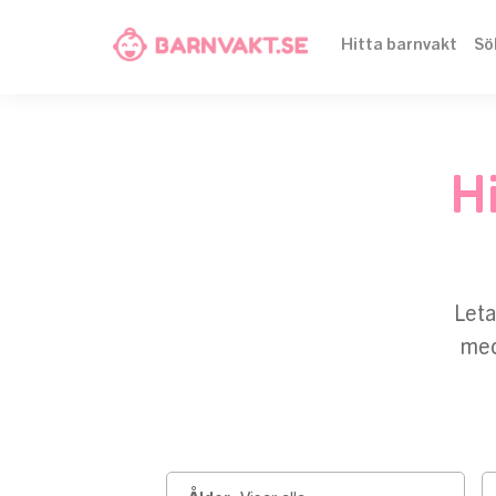
Hitta barnvakt
Sö
Hi
Leta
med