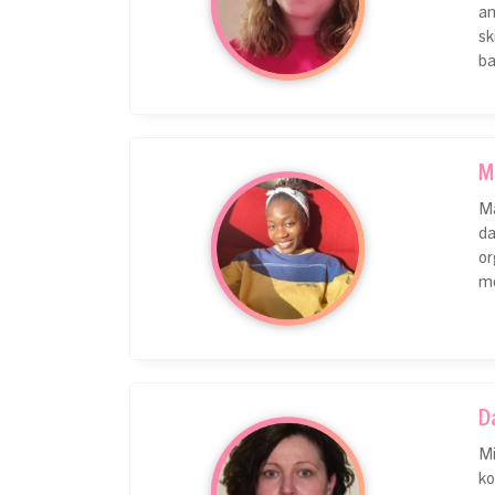
an
sk
ba
M
Ma
da
or
me
D
Mi
ko