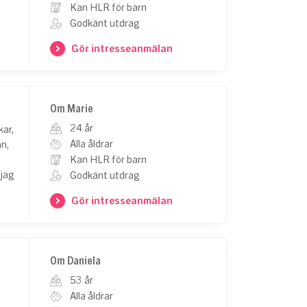
Kan HLR för barn
Godkänt utdrag
Gör intresseanmälan
Om Marie
24 år
kar,
Alla åldrar
n,
Kan HLR för barn
 jag
Godkänt utdrag
Gör intresseanmälan
Om Daniela
53 år
Alla åldrar