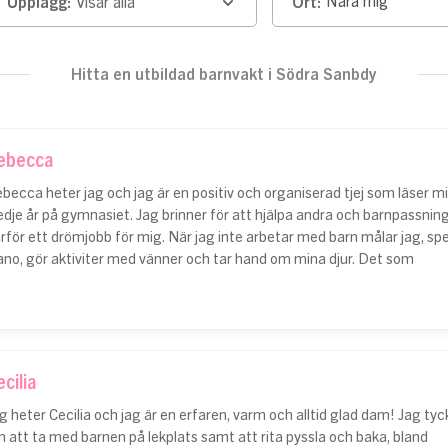
Upplägg:
Visar alla
Ort:
Hitta en utbildad barnvakt i Södra Sanbdy
ebecca
becca heter jag och jag är en positiv och organiserad tjej som läser mi
edje år på gymnasiet. Jag brinner för att hjälpa andra och barnpassning
rför ett drömjobb för mig. När jag inte arbetar med barn målar jag, spe
ano, gör aktiviter med vänner och tar hand om mina djur. Det som
cilia
g heter Cecilia och jag är en erfaren, varm och alltid glad dam! Jag tyc
 att ta med barnen på lekplats samt att rita pyssla och baka, bland