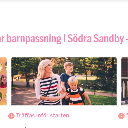
r barnpassning i Södra Sandby 
Träffas inför starten
2
3