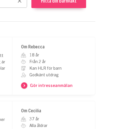
Hitta din barnvakt
Clear
Om Rebecca
18 år
tt
Från 2 år
 är
lar
Kan HLR för barn
Godkänt utdrag
Gör intresseanmälan
Om Cecilia
37 år
ker
Alla åldrar