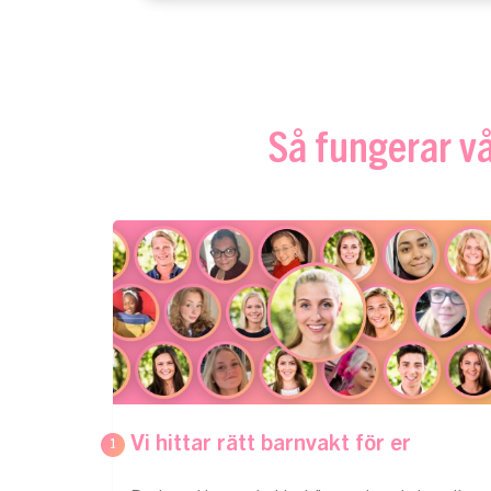
Så fungerar vå
Vi hittar rätt barnvakt för er
1