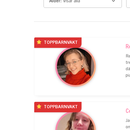
Ålder:
Visar alla
TOPPBARNVAKT
R
Re
tr
dä
pi
TOPPBARNVAKT
Ce
Ja
om