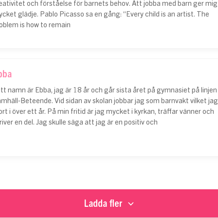
eativitet och förståelse för barnets behov. Att jobba med barn ger mig
cket glädje. Pablo Picasso sa en gång: “Every child is an artist. The
oblem is how to remain
bba
tt namn är Ebba, jag är 18 år och går sista året på gymnasiet på linjen
mhäll-Beteende. Vid sidan av skolan jobbar jag som barnvakt vilket jag
ort i över ett år. På min fritid är jag mycket i kyrkan, träffar vänner och
river en del. Jag skulle säga att jag är en positiv och
Ladda fler