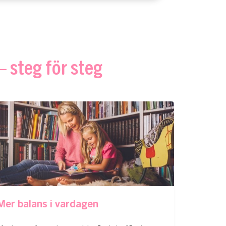
– steg för steg
Mer balans i vardagen