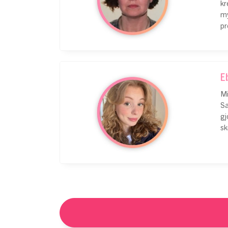
kr
my
pr
E
Mi
Sa
gj
sk