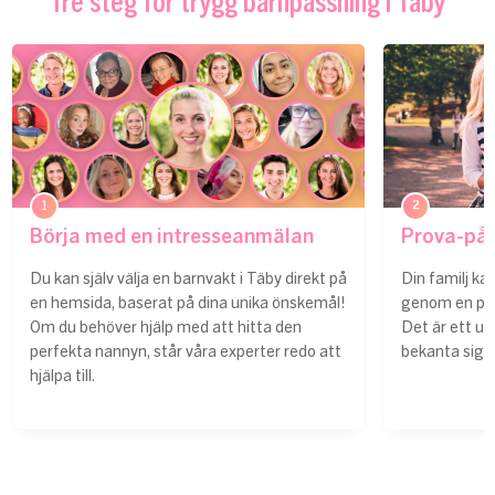
Tre steg för trygg barnpassning i Täby
1
2
Börja med en intresseanmälan
Prova-på-
Du kan själv välja en barnvakt i Täby direkt på
Din familj kan
en hemsida, baserat på dina unika önskemål!
genom en prov
Om du behöver hjälp med att hitta den
Det är ett utm
perfekta nannyn, står våra experter redo att
bekanta sig m
hjälpa till.