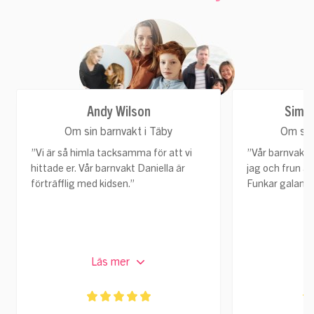
Andy Wilson
Simon
Om sin barnvakt i Täby
Om sin
”Vi är så himla tacksamma för att vi
”Vår barnvakt
hittade er. Vår barnvakt Daniella är
jag och frun är
förträfflig med kidsen.”
Funkar galant
Läs mer
L