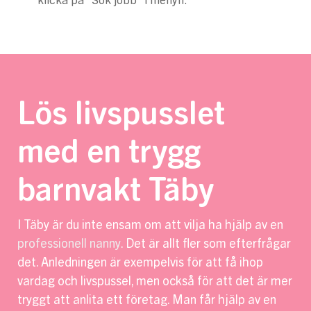
klicka på ”Sök jobb” i menyn.
Lös livspusslet
med en trygg
barnvakt Täby
I Täby är du inte ensam om att vilja ha hjälp av en
professionell nanny
. Det är allt fler som efterfrågar
det. Anledningen är exempelvis för att få ihop
vardag och livspussel, men också för att det är mer
tryggt att anlita ett företag. Man får hjälp av en