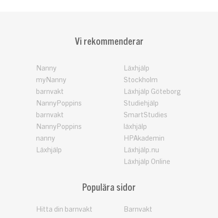
Vi rekommenderar
Nanny
Läxhjälp
myNanny
Stockholm
barnvakt
Läxhjälp Göteborg
NannyPoppins
Studiehjälp
barnvakt
SmartStudies
NannyPoppins
läxhjälp
nanny
HPAkademin
Läxhjälp
Läxhjälp.nu
Läxhjälp Online
Populära sidor
Hitta din barnvakt
Barnvakt