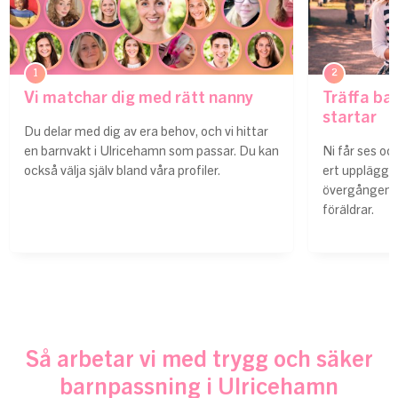
1
2
Vi matchar dig med rätt nanny
Träffa ba
startar
Du delar med dig av era behov, och vi hittar
en barnvakt i Ulricehamn som passar. Du kan
Ni får ses oc
också välja själv bland våra profiler.
ert upplägg.
övergången e
föräldrar.
Så arbetar vi med trygg och säker
barnpassning i Ulricehamn