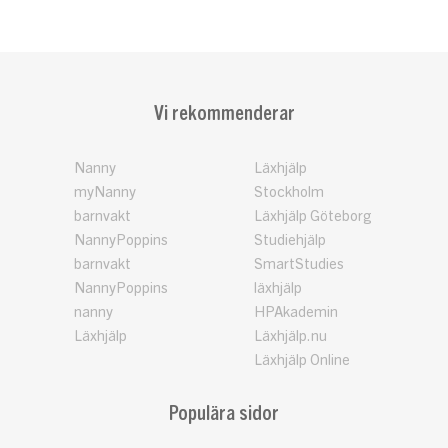
Vi rekommenderar
Nanny
Läxhjälp
myNanny
Stockholm
barnvakt
Läxhjälp Göteborg
NannyPoppins
Studiehjälp
barnvakt
SmartStudies
NannyPoppins
läxhjälp
nanny
HPAkademin
Läxhjälp
Läxhjälp.nu
Läxhjälp Online
Populära sidor