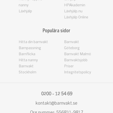
nanny
HPAkademin
Läxhjälp
Läxhjälp.nu
Läxhjälp Online
Populära sidor
Hitta din barnvakt
Barnvakt
Barnpassning
Göteborg
Barnflicka
Barnvakt Malmö
Hitta nanny
Barnvaktsjobb
Barnvakt
Priser
Stockholm
Integritetspolicy
0200 - 12 54 69
kontakt@barnvakt.se
Org.nummer: 556831-9817