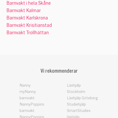
Barnvakt i hela Skåne
Barnvakt Kalmar
Barnvakt Karlskrona
Barnvakt Krisitianstad
Barnvakt Trollhättan
Vi rekommenderar
Nanny
Läxhjälp
myNanny
Stockholm
barnvakt
Läxhjälp Göteborg
NannyPoppins
Studiehjälp
barnvakt
SmartStudies
NannyPoppins
läxhjälp